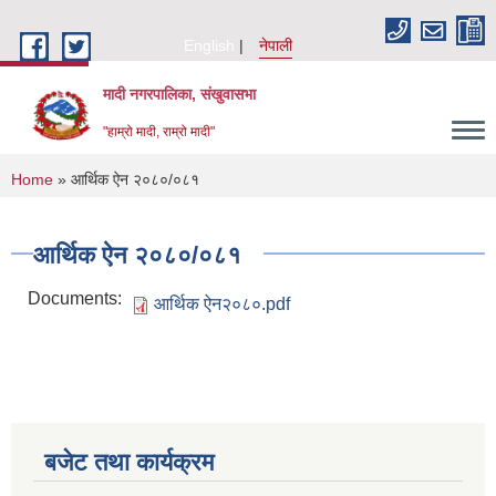
Skip to main content
English
नेपाली
मादी नगरपालिका, संखुवासभा
"हाम्रो मादी, राम्रो मादी"
You are here
Home
» आर्थिक ऐन २०८०/०८१
आर्थिक ऐन २०८०/०८१
Documents:
आर्थिक ऐन२०८०.pdf
बजेट तथा कार्यक्रम