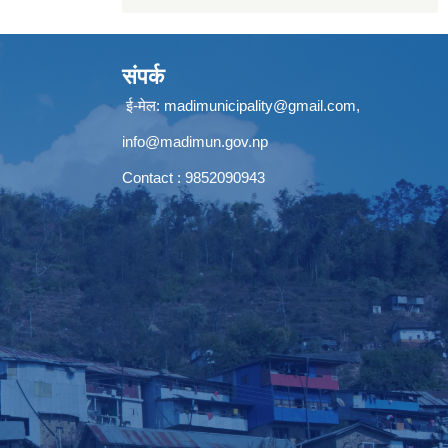
संपर्क
ई-मेल: madimunicipality@gmail.com,
info@madimun.gov.np
Contact : 9852090943