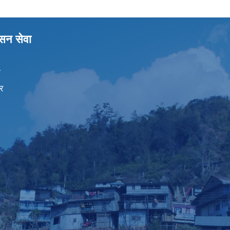
ासन सेवा
ा
र