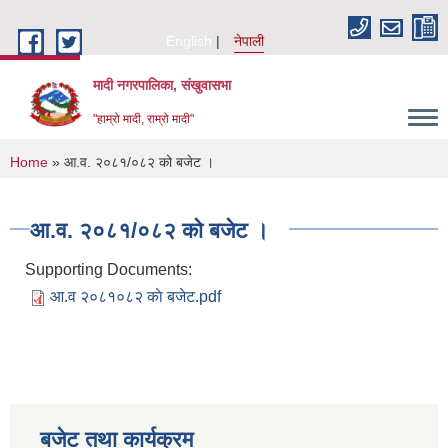
Skip to main content
English
नेपाली
मादी नगरपालिका, संखुवासभा
"हाम्रो मादी, राम्रो मादी"
You are here
Home
» आ.व. २०८१/०८२ को बजेट ।
आ.व. २०८१/०८२ को बजेट ।
Supporting Documents:
आ.व २०८१०८२ काे बजेट.pdf
बजेट तथा कार्यक्रम