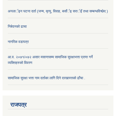
अनलार्इन घटना दर्ता (जन्म, मृत्यु, विवाह, बसाँर्इ सरार्इँ तथा सम्बन्धविच्छेद )
निबेदनको ढाचा
नागरिक वडापत्र
आ.व. २०७१/०७२ असार मसान्तसम्म सामाजिक सुरक्षाभत्ता प्राप्त गर्ने
व्यक्तिहरुको विवरण
सामाजिक सुरक्षा भत्ता नाम दर्ताका लागि दिने दरखास्तको ढाँचा .
राजपत्र