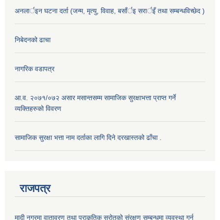
अनलार्इन घटना दर्ता (जन्म, मृत्यु, विवाह, बसाँर्इ सरार्इँ तथा सम्बन्धविच्छेद )
निबेदनको ढाचा
नागरिक वडापत्र
आ.व. २०७१/०७२ असार मसान्तसम्म सामाजिक सुरक्षाभत्ता प्राप्त गर्ने
व्यक्तिहरुको विवरण
सामाजिक सुरक्षा भत्ता नाम दर्ताका लागि दिने दरखास्तको ढाँचा .
राजपत्र
मादी नगरमा वातावरण तथा प्राकृतिक स्रोतको संरक्षण सम्बन्धमा व्यवस्था गर्न