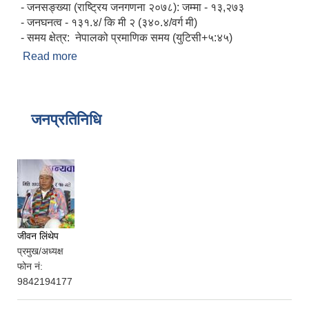
- जनसङ्ख्या (राष्ट्रिय जनगणना २०७८): जम्मा - १३,२७३
- जनघनत्व - १३१.४/ कि मी २ (३४०.४/वर्ग मी)
- समय क्षेत्र: नेपालको प्रमाणिक समय (युटिसी+५:४५)
Read more
about मादी नगरको परिचय
जनप्रतिनिधि
जीवन लिंथेप
प्रमुख/अध्यक्ष
फोन नं:
9842194177