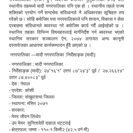
स्थानीय तहमध्ये मादी नगरपालिका पनि एक हो । स्थानीय तहले राज्य
शक्तिको प्रयोग गर्ने सन्दर्भमा संविधानले नै अधिकारका सूचिहरु तय
गरेको छ। सोहि बमोजिम यस नगरपालिकाले पनि शासन, विकास र सेवा
प्रबाहमा संविधानले ब्यवस्था गरे बमोजिम कार्य गर्दै आईरहेको छ ।
स्थानिय तहका विभिन्न विषयहरुलाई मार्गनिर्देश गर्न ब्यवस्था भएको
स्थानिय सरकार सञ्चालन ऐन, २०७४ लगायत अन्य कानूनी
दस्तावेजका आधारमा कार्यसम्पादन हुँदै आएको छ ।
नगरपालिका —मादी नगरपालिका :निर्देशाङ्क (मादी):
- नगरपालिका : मादी नगरपालिका
- निर्देशाङ्क (मादी): २७°१६′१″ उत्तर ८७°२४′३″ पूर्व / २७.२६६९४°
उत्तर ८७.४००८३° पूर्व
- देश : नेपाल
- प्रदेश: कोशी
- जिल्ला: संखुवासभा जिल्ला
- स्थापना: मंसिर २०७१
- सरकार:
- मेयर जीवन लिंथेप
- उप मेयर सुनितादेवी दाहाल भट्टराई
- क्षेत्रफल: जम्मा - ११०.१ किमी२ (४२.५ वर्ग मी)