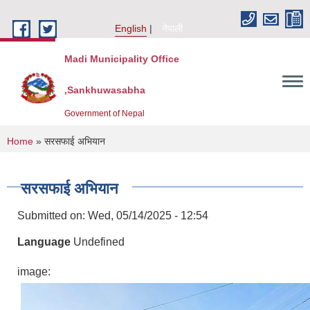
Skip to main content
English
नेपाली
Madi Municipality Office
,Sankhuwasabha
Government of Nepal
You are here
Home
» सरसफाई अभियान
सरसफाई अभियान
Submitted on:
Wed, 05/14/2025 - 12:54
Language
Undefined
image: