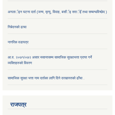
अनलार्इन घटना दर्ता (जन्म, मृत्यु, विवाह, बसाँर्इ सरार्इँ तथा सम्बन्धविच्छेद )
निबेदनको ढाचा
नागरिक वडापत्र
आ.व. २०७१/०७२ असार मसान्तसम्म सामाजिक सुरक्षाभत्ता प्राप्त गर्ने
व्यक्तिहरुको विवरण
सामाजिक सुरक्षा भत्ता नाम दर्ताका लागि दिने दरखास्तको ढाँचा .
राजपत्र