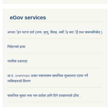
eGov services
अनलार्इन घटना दर्ता (जन्म, मृत्यु, विवाह, बसाँर्इ सरार्इँ तथा सम्बन्धविच्छेद )
निबेदनको ढाचा
नागरिक वडापत्र
आ.व. २०७१/०७२ असार मसान्तसम्म सामाजिक सुरक्षाभत्ता प्राप्त गर्ने
व्यक्तिहरुको विवरण
सामाजिक सुरक्षा भत्ता नाम दर्ताका लागि दिने दरखास्तको ढाँचा .