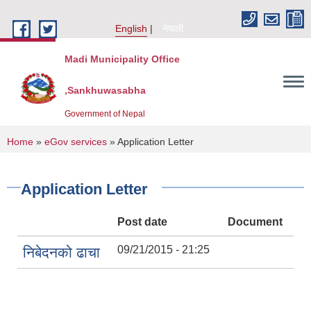
Skip to main content
English
नेपाली
Madi Municipality Office
,Sankhuwasabha
Government of Nepal
You are here
Home
»
eGov services
» Application Letter
Application Letter
Post date
Document
09/21/2015 - 21:25
निबेदनको ढाचा